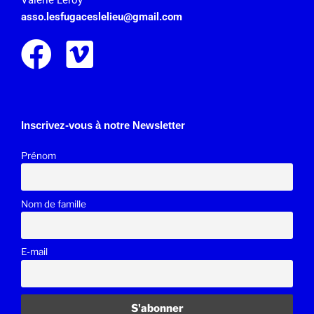
Valérie Leroy
asso.lesfugaceslelieu@gmail.
com
Inscrivez-vous à notre Newsletter
Prénom
Nom de famille
E-mail