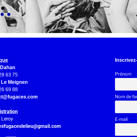
ique
Inscrivez
 Dahan
Prénom
28 63 75
e Le Meignen
26 69 88
Nom de fam
ct@fugaces.com
stration
e Leroy
E-mail
esfugaceslelieu@gmail.
com