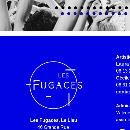
Artist
Laura
06 13 
Cécil
06 61 
conta
Admini
Valéri
asso.l
Les Fugaces, Le Lieu
46 Grande Rue