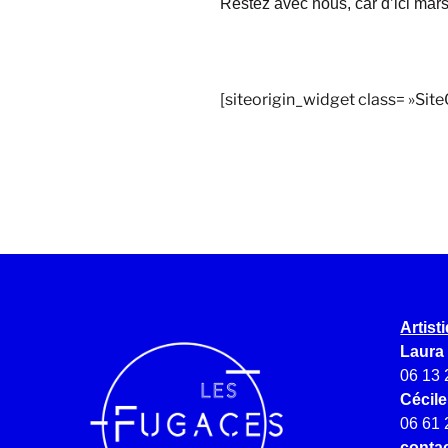
Restez avec nous, car d’ici mars
[siteorigin_widget class= »Si
Artist
Laura
06 13 
Cécil
06 61 
conta