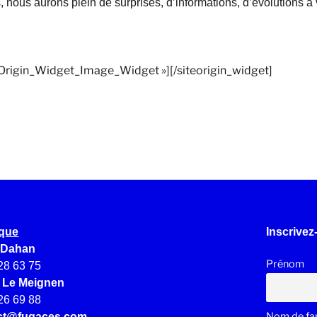
, nous aurons plein de surprises, d’informations, d’évolutions
teOrigin_Widget_Image_Widget »]
[/siteorigin_widget]
ique
Inscrivez
 Dahan
Prénom
28 63 75
e Le Meignen
26 69 88
Nom de fam
ct@fugaces.com