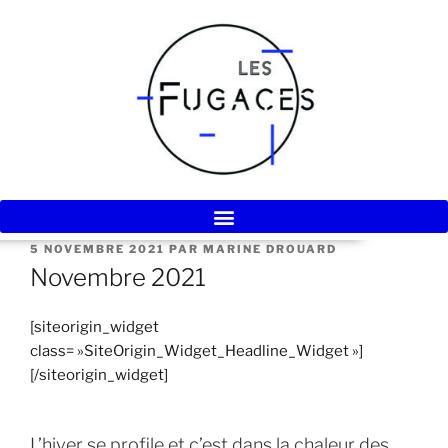
5 NOVEMBRE 2021
PAR
MARINE DROUARD
Novembre 2021
[siteorigin_widget
class= »SiteOrigin_Widget_Headline_Widget »]
[/siteorigin_widget]
L’hiver se profile et c’est dans la chaleur des