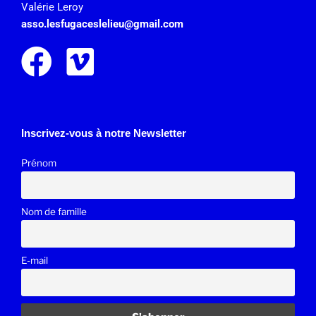
Valérie Leroy
asso.lesfugaceslelieu@gmail.
com
Inscrivez-vous à notre Newsletter
Prénom
Nom de famille
E-mail