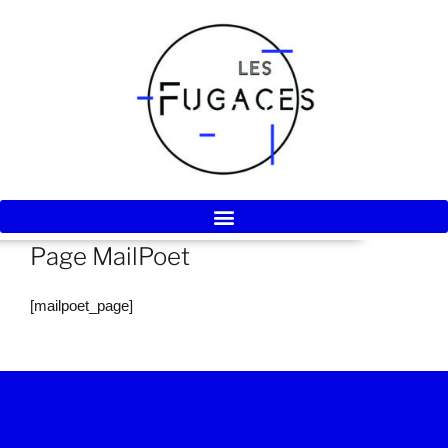
Page MailPoet
[mailpoet_page]