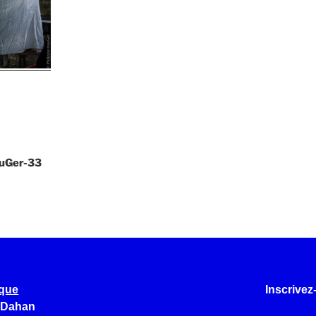
uGer-33
ique
Inscrivez
 Dahan