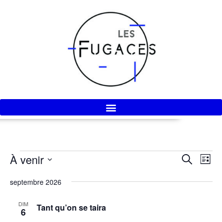
À venir
Recherc
Nav
Recherche
Liste
de
et
Sélectionnez
septembre 2026
vue
une
navigati
Évè
date.
de
DIM
Tant qu’on se taira
6
vues