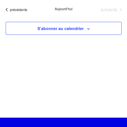
Évènements
Aujourd’hui
suivants
Évènements
précédents
S’abonner au calendrier