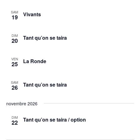
Évèneme
SAM
Vivants
19
DIM
Tant qu’on se taira
20
VEN
La Ronde
25
SAM
Tant qu’on se taira
26
novembre 2026
DIM
Tant qu’on se taira / option
22